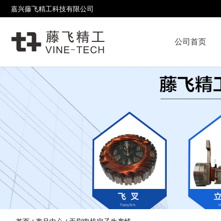
嘉兴藤飞精工科技有限公司
公司首页