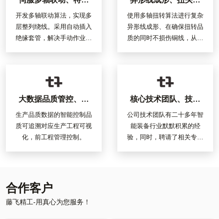
伺服多轴联动、特殊
异形线成形、扭头技
配线、线管插入技术
术
开发多轴联动算法，实现多
使用多轴扭转算法进行复杂
层整列绕线。采用自动插入
异形线成形、在确保扭转品
绝缘套管，解决手动作业难
质的同时不损伤铜线，从而
题
让打破EV电机自动化生产
的技术壁垒成为可能。
大数据品质管控、追
核心技术团队、技术
溯系统技术
顾问
生产品质数据的智能控制品
公司技术团队有二十多年智
质可追溯对应生产工程可视
能装备行业默默积累的经
化，前工程管理控制。
验，同时，聘请了相关专业
方面的日本技术顾问。
合作客户
藤飞精工-用真心为您服务！