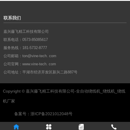
绝缘层组合成一个整体，这
案，对卷绕主机、张力可调
照看几台这样的设备，生产
些绝缘层的作用是构成绕制
放线架、自动排线装置、主
品质比较稳定，非常适合产
的匝间绝缘。我们通常所运
副绝缘层供给及驱动装置的
联系我们
量要求高的加工场合。
用的线圈采用线规为
机械结构设计做出分析，建
2.2*2.5mm的单根纸包扁铝
立变压器全自动绕线机的控
嘉兴藤飞精工科技有限公司
线连续绕制构成单饼式线
制系统，包括倍福控制系
联系电话：0573-85085617
圈。牵引变压器饼式线圈的
统、绕线机三个轴的伺服系
服务热线：181-5732-8777
外形尺寸、紧实度、平整度
统和张力控制的伺服系统三
等各方面都需求契合技术请
部分，并进行硬件选型及设
公司邮箱：ton@vine-tech. com
求。线圈绕制时，导线线规
计和软件部分的设计。
公司官网：
www.vine-tech. com
和匝间间隙决议了线圈各尺
公司地址：平湖市经济开发区新兴二路887号
寸，控制线圈尺寸的前提条
件就是找出影响线圈匝问问
隙的要素，这也是控制线圈
Copyright © 嘉兴藤飞精工科技有限公司-全自动绕线机_绕线机_绕线
尺寸的必要条件。
机厂家
备案号：浙ICP备2021012048号