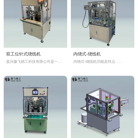
双工位针式绕线机
内绕式-绕线机
嘉兴藤飞精工科技有限公司是一家
内绕式-绕线机功能及特点：
集研发、生产、营销、售后为一体
▲系统PLC控制，操作智能简单;机
的全自动绕线机及流水线专业制造
架为铸件，精度稳定可靠
商。藤飞精工致力于车载马达、车
▲快速更换工装技术
载锂电池、半导体方面的自动化创
▲伺服排线整形技术
新。
▲绕线张力控制技术