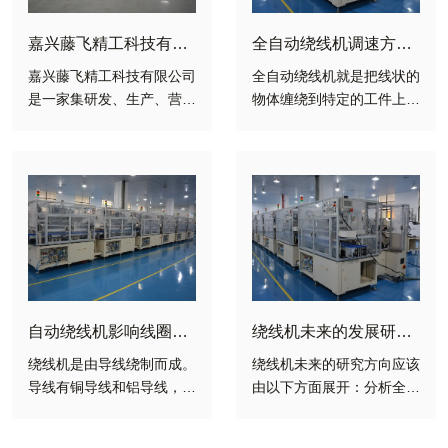
嘉兴藤飞精工科技有限
全自动绕线机调速方式
公司介绍
介绍
嘉兴藤飞精工科技有限公司
全自动绕线机就是把线状的
是一家集研发、生产、营
物体缠绕到特定的工件上的
销、售后为一体的全自动绕
机器上。全自动绕线机是才
线机及流水线专业制造商。
发展起来的新机种，为了适
藤飞精工致力于车载马达、
应高效率、高产量的要求，
车载锂电池、半导体方面的
全自动机种一般都采用多头
自动化创新。
联动设计，国内的生产厂家
大多都是参照了台湾等地的
进口机型的设计，采用可编
程控制器作为设备的控制核
心，配合机械手、气动控制
元件和执行附件来完成自动
自动绕线机影响线圈尺
绕线机未来的发展研究
排线、自动缠脚、自动剪
寸的原因有哪些？
方向
绕线机是由导线绕制而成。
绕线机未来的研究方向应该
线、自动装卸骨架等功能，
导线有铜导线和铝导线，每
由以下方面展开：分析全自
这种机型的生产效率极高，
层导线之间掩盖不同类型的
动变压器绕线机的生产工艺
大大的降低了对人工的依
绝缘层，即导线直接与各种
流程，设计绕线机的整体方
赖，一个操作员工可以同时